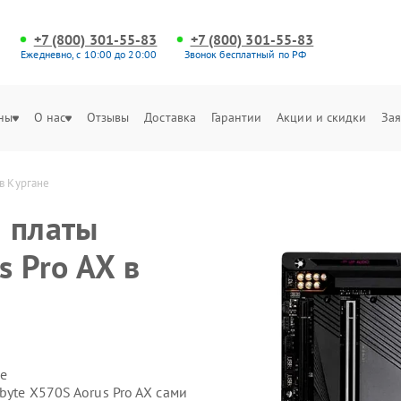
+7 (800) 301-55-83
+7 (800) 301-55-83
Ежедневно, с 10:00 до 20:00
Звонок бесплатный по РФ
ны
О нас
Отзывы
Доставка
Гарантии
Акции и скидки
Зая
в Кургане
 платы
s Pro AX в
е
byte X570S Aorus Pro AX сами