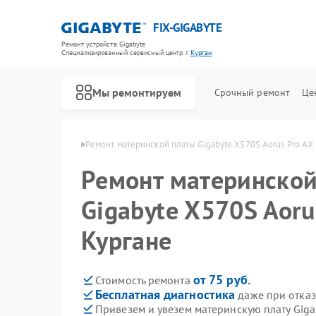
FIX-GIGABYTE
Ремонт устройств Gigabyte
Специализированный cервисный центр г.
Курган
Мы ремонтируем
Срочный ремонт
Це
 Gigabyte в Кургане
Ремонт материнской платы Gigabyte X570S Aorus Pro AX 
Ремонт материнской
Gigabyte X570S Aoru
Кургане
от 75 руб.
Стоимость ремонта
Бесплатная диагностика
даже при отказ
Привезем и увезем материнскую плату Giga