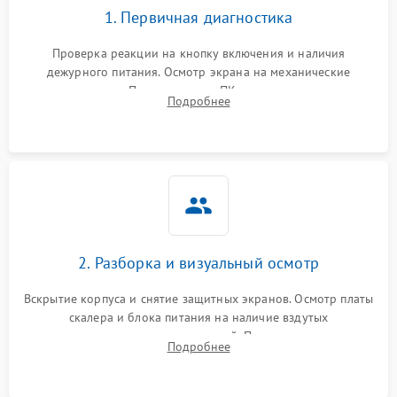
1. Первичная диагностика
Проверка реакции на кнопку включения и наличия
дежурного питания. Осмотр экрана на механические
повреждения. Подключение к ПК для оценки вывода
Подробнее
изображения, работы подсветки и выявления артефактов на
матрице.
2. Разборка и визуальный осмотр
Вскрытие корпуса и снятие защитных экранов. Осмотр платы
скалера и блока питания на наличие вздутых
конденсаторов, прогаров, окислений. Проверка надежности
Подробнее
контактов и целостности шлейфов матрицы.