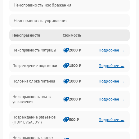
Неисправность изображения
Неисправность управления
Неисправности
Стоимость
Неисправность интерфейсов
Неисправность матрицы
2000 ₽
Подробнее →
Прочие неисправности
Повреждение подсветки
1500 ₽
Подробнее →
Неисправность звука
Поломка блока питания
1000 ₽
Подробнее →
Механические повреждения
Неисправность платы
2000 ₽
Подробнее →
управления
Повреждение разъемов
500 ₽
Подробнее →
(HDMI, VGA, DVI)
Неисправность кнопок