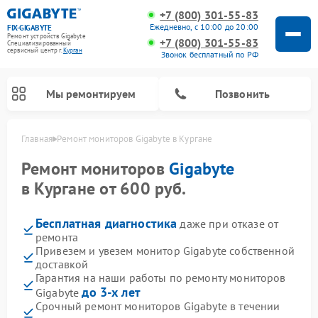
+7 (800) 301-55-83
Ежедневно, с 10:00 до 20:00
FIX-GIGABYTE
Ремонт устройств Gigabyte
+7 (800) 301-55-83
Специализированный
cервисный центр г.
Курган
Звонок бесплатный по РФ
Мы ремонтируем
Позвонить
Главная
Ремонт мониторов Gigabyte в Кургане
Ремонт мониторов
Gigabyte
в Кургане от 600 руб.
Ремонт материнских плат Gigabyte
Бесплатная диагностика
даже при отказе от
ремонта
Привезем и увезем монитор Gigabyte собственной
доставкой
Гарантия на наши работы по ремонту мониторов
до 3-х лет
Gigabyte
Срочный ремонт мониторов Gigabyte в течении