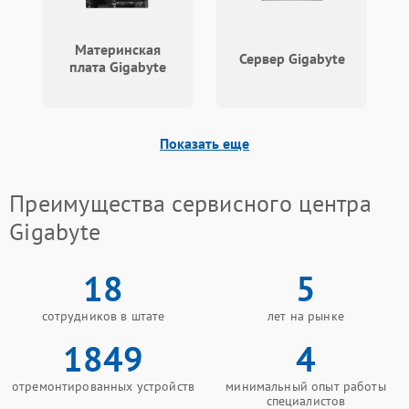
Неисправность системы
защиты от
1000 ₽
Подробнее →
Материнская
перенапряжения
Сервер Gigabyte
плата Gigabyte
Неисправность системы
1000 ₽
Подробнее →
защиты от замыкания
Показать еще
Повреждение системы
1000 ₽
Подробнее →
защиты от перегрузок
Преимущества сервисного центра
Неисправность системы
Gigabyte
1000 ₽
Подробнее →
защиты от перегрева
18
5
Поломка системы защиты
1000 ₽
Подробнее →
от перенапряжения
сотрудников в штате
лет на рынке
Поломка системы защиты
1849
4
1000 ₽
Подробнее →
от замыкания
отремонтированных устройств
минимальный опыт работы
специалистов