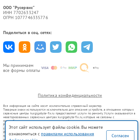
ООО "Русервис"
ИНН 7702633247
ОГРН 1077746335776
Поделиться в соц. сетях:
Мы принимаем
все формы оплаты
Политика конфиденциальности
Вся информация на сайте носит исключительно справочный характер.
Товарные знаки используются исключительно для описания устройств, в отношении которых
сервисные центры kur.gigabyte-fix.ru предоставляют услуги по ремонту. Услуги оказываются в
неавторизованных сервисных центрах kur.gigabyte-fix.ru, которые не связаны с
правообладателями товарных знаков или их официальными представителями.
Ремонт осуществляется для устройств, уже введенных в гражданский оборот в соответствии
Этот сайт использует файлы cookie. Вы можете
со статьей 1487 ГК РФ.
Использование товарных знаков не преследует цели индивидуализации услуг или введения
ознакомиться с
правилами использования
Согласен
потребителей в заблуждение, а служит для информирования о предоставляемых услугах по
ремонту техники указанных брендов.