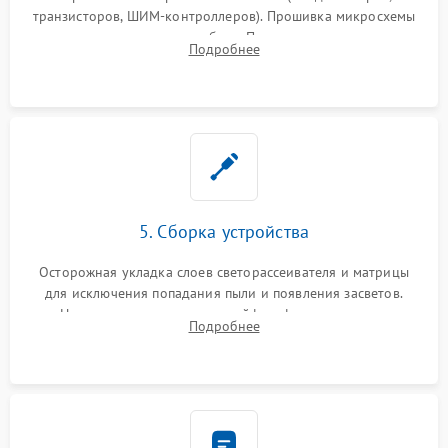
транзисторов, ШИМ-контроллеров). Прошивка микросхемы
памяти при программных сбоях. При поломке подсветки —
Подробнее
разборка матрицы и замена выгоревших светодиодов.
5. Сборка устройства
Осторожная укладка слоев светорассеивателя и матрицы
для исключения попадания пыли и появления засветов.
Надежное подключение шлейфов, фиксация плат и
Подробнее
аккуратное защелкивание пластикового корпуса монитора.