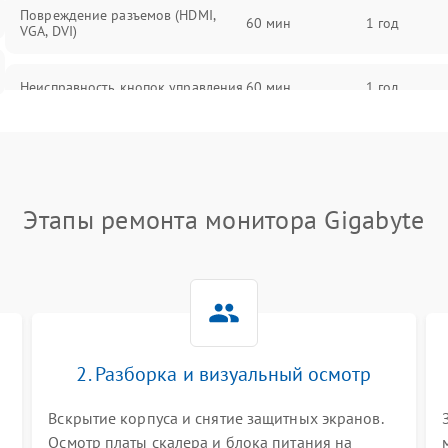
Повреждение разъемов (HDMI,
60 мин
1 год
VGA, DVI)
Неисправность кнопок управления
60 мин
1 год
Поломка инвертора
60 мин
1 год
Повреждение кабеля питания
60 мин
1 год
Этапы ремонта монитора Gigabyte
Неисправность системы защиты от
60 мин
1 год
перегрузок
Поломка системы автоматического
60 мин
1 год
отключения
2. Разборка и визуальный осмотр
Неисправность системы защиты от
60 мин
1 год
короткого замыкания
Вскрытие корпуса и снятие защитных экранов.
Осмотр платы скалера и блока питания на