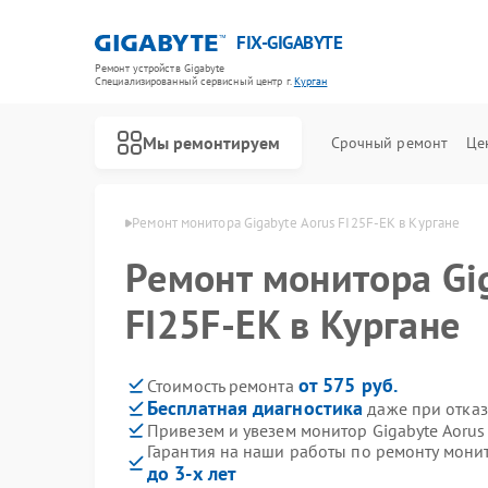
FIX-GIGABYTE
Ремонт устройств Gigabyte
Специализированный cервисный центр г.
Курган
Мы ремонтируем
Срочный ремонт
Це
 Gigabyte в Кургане
Ремонт монитора Gigabyte Aorus FI25F-EK в Кургане
Ремонт монитора Gi
FI25F-EK в Кургане
Ремонт материнских плат Gigabyte
от 575 руб.
Стоимость ремонта
Бесплатная диагностика
даже при отказ
Привезем и увезем монитор Gigabyte Aorus
Гарантия на наши работы по ремонту монит
до 3-х лет