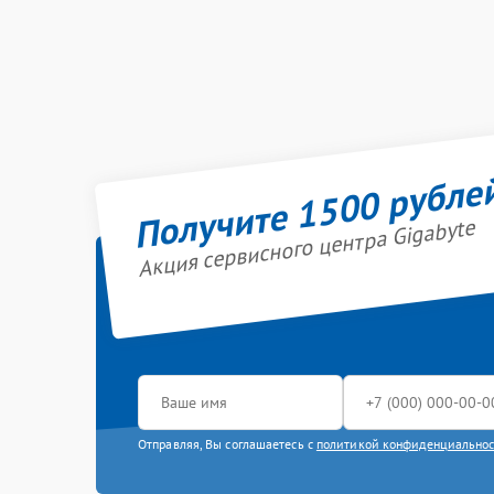
Получите 1500 рубле
Акция сервисного центра Gigabyte
Отправляя, Вы соглашаетесь с
политикой конфиденциально