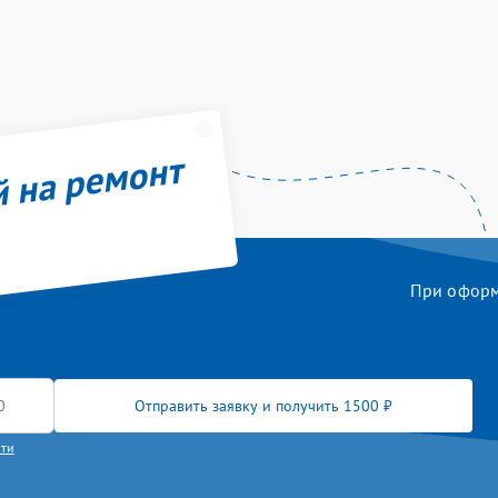
й на ремонт
При оформл
Отправить заявку и получить 1500 ₽
сти