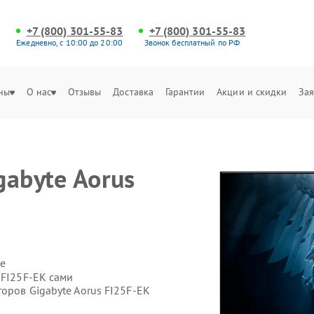
+7 (800) 301-55-83
+7 (800) 301-55-83
Ежедневно, с 10:00 до 20:00
Звонок бесплатный по РФ
ны
О нас
Отзывы
Доставка
Гарантии
Акции и скидки
Зая
gabyte Aorus
е
 FI25F-EK сами
оров Gigabyte Aorus FI25F-EK