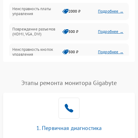
Неисправность платы
2000 ₽
Подробнее →
управления
Повреждение разъемов
500 ₽
Подробнее →
(HDMI, VGA, DVI)
Неисправность кнопок
500 ₽
Подробнее →
управления
Поломка инвертора
1500 ₽
Подробнее →
Этапы ремонта монитора Gigabyte
Повреждение кабеля
500 ₽
Подробнее →
питания
Неисправность системы
1000 ₽
Подробнее →
защиты от перегрузок
Поломка системы
1. Первичная диагностика
автоматического
1000 ₽
Подробнее →
отключения