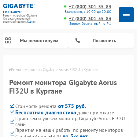
+7 (800) 301-55-83
Ежедневно, с 10:00 до 20:00
FIX-GIGABYTE
Ремонт устройств Gigabyte
+7 (800) 301-55-83
Специализированный
cервисный центр г.
Курган
Звонок бесплатный по РФ
Мы ремонтируем
Позвонить
ргане
Ремонт монитора Gigabyte Aorus FI32U в Кургане
Ремонт монитора Gigabyte Aorus
Ремонт материнских плат Gigabyte
FI32U в Кургане
от 575 руб.
Стоимость ремонта
Бесплатная диагностика
даже при отказе
Привезем и увезем монитор Gigabyte Aorus FI32U
сами
Гарантия на наши работы по ремонту мониторов
до 3-х лет
Gigabyte Aorus FI32U