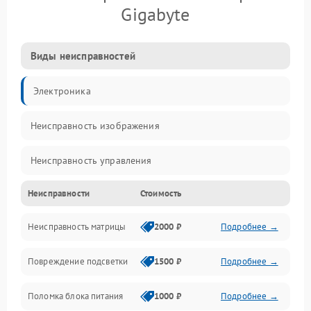
Gigabyte
Виды неисправностей
Электроника
Неисправность изображения
Неисправность управления
Неисправности
Стоимость
Неисправность интерфейсов
Неисправность матрицы
2000 ₽
Подробнее →
Прочие неисправности
Повреждение подсветки
1500 ₽
Подробнее →
Неисправность звука
Поломка блока питания
1000 ₽
Подробнее →
Механические повреждения