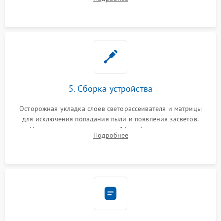
разборка матрицы и замена выгоревших светодиодов.
5. Сборка устройства
Осторожная укладка слоев светорассеивателя и матрицы
для исключения попадания пыли и появления засветов.
Надежное подключение шлейфов, фиксация плат и
Подробнее
аккуратное защелкивание пластикового корпуса монитора.