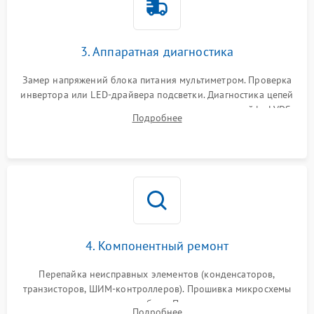
Поломка системы защиты
1000 ₽
Подробнее →
от перенапряжения
3. Аппаратная диагностика
Поломка системы защиты
1000 ₽
Подробнее →
от замыкания
Замер напряжений блока питания мультиметром. Проверка
инвертора или LED-драйвера подсветки. Диагностика цепей
питания скалера и тестирование сигналов на шлейфе LVDS
Подробнее
4. Компонентный ремонт
Перепайка неисправных элементов (конденсаторов,
транзисторов, ШИМ-контроллеров). Прошивка микросхемы
памяти при программных сбоях. При поломке подсветки —
Подробнее