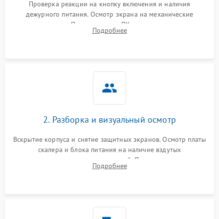
Проверка реакции на кнопку включения и наличия
дежурного питания. Осмотр экрана на механические
Неисправность системы
повреждения. Подключение к ПК для оценки вывода
защиты от короткого
1000 ₽
Подробнее →
Подробнее
изображения, работы подсветки и выявления артефактов на
замыкания
матрице.
Повреждение системы
1000 ₽
Подробнее →
защиты от перегрева
Неисправность системы
защиты от
1000 ₽
Подробнее →
перенапряжения
2. Разборка и визуальный осмотр
Неисправность системы
1000 ₽
Подробнее →
Вскрытие корпуса и снятие защитных экранов. Осмотр платы
защиты от замыкания
скалера и блока питания на наличие вздутых
конденсаторов, прогаров, окислений. Проверка надежности
Повреждение системы
Подробнее
1000 ₽
Подробнее →
контактов и целостности шлейфов матрицы.
защиты от перегрузок
Неисправность системы
1000 ₽
Подробнее →
защиты от перегрева