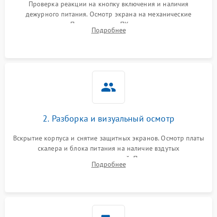
Проверка реакции на кнопку включения и наличия
дежурного питания. Осмотр экрана на механические
Неисправность системы
повреждения. Подключение к ПК для оценки вывода
защиты от короткого
1000 ₽
Подробнее →
Подробнее
изображения, работы подсветки и выявления артефактов на
замыкания
матрице.
Повреждение системы
1000 ₽
Подробнее →
защиты от перегрева
Неисправность системы
защиты от
1000 ₽
Подробнее →
перенапряжения
2. Разборка и визуальный осмотр
Неисправность системы
1000 ₽
Подробнее →
Вскрытие корпуса и снятие защитных экранов. Осмотр платы
защиты от замыкания
скалера и блока питания на наличие вздутых
конденсаторов, прогаров, окислений. Проверка надежности
Повреждение системы
Подробнее
1000 ₽
Подробнее →
контактов и целостности шлейфов матрицы.
защиты от перегрузок
Неисправность системы
1000 ₽
Подробнее →
защиты от перегрева