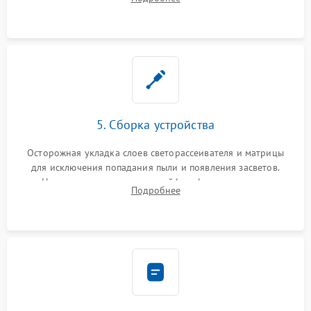
разборка матрицы и замена выгоревших светодиодов.
5. Сборка устройства
Осторожная укладка слоев светорассеивателя и матрицы
для исключения попадания пыли и появления засветов.
Надежное подключение шлейфов, фиксация плат и
Подробнее
аккуратное защелкивание пластикового корпуса монитора.