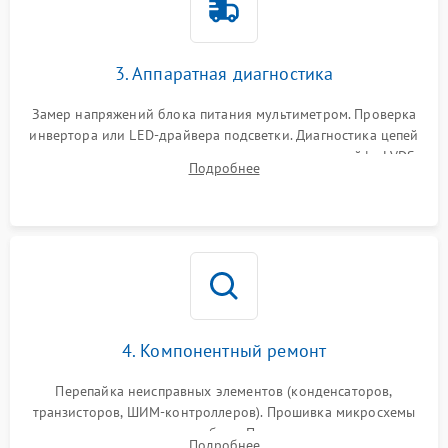
Поломка системы защиты
1000 ₽
Подробнее →
от перенапряжения
3. Аппаратная диагностика
Поломка системы защиты
1000 ₽
Подробнее →
от замыкания
Замер напряжений блока питания мультиметром. Проверка
инвертора или LED-драйвера подсветки. Диагностика цепей
питания скалера и тестирование сигналов на шлейфе LVDS
Подробнее
4. Компонентный ремонт
Перепайка неисправных элементов (конденсаторов,
транзисторов, ШИМ-контроллеров). Прошивка микросхемы
памяти при программных сбоях. При поломке подсветки —
Подробнее