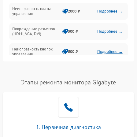
Неисправность платы
2000 ₽
Подробнее →
управления
Повреждение разъемов
500 ₽
Подробнее →
(HDMI, VGA, DVI)
Неисправность кнопок
500 ₽
Подробнее →
управления
Поломка инвертора
1500 ₽
Подробнее →
Этапы ремонта монитора Gigabyte
Повреждение кабеля
500 ₽
Подробнее →
питания
Неисправность системы
1000 ₽
Подробнее →
защиты от перегрузок
Поломка системы
1. Первичная диагностика
автоматического
1000 ₽
Подробнее →
отключения