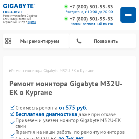
+7 (800) 301-55-83
Ежедневно, с 10:00 до 20:00
FIX-GIGABYTE
Ремонт устройств Gigabyte
+7 (800) 301-55-83
Специализированный
cервисный центр г.
Курган
Звонок бесплатный по РФ
Мы ремонтируем
Позвонить
ргане
Ремонт монитора Gigabyte M32U-EK в Кургане
Ремонт монитора Gigabyte M32U-
Ремонт материнских плат Gigabyte
EK в Кургане
от 575 руб.
Стоимость ремонта
Бесплатная диагностика
даже при отказе
Привезем и увезем монитор Gigabyte M32U-EK
сами
Гарантия на наши работы по ремонту мониторов
до 3-х лет
Gigabyte M32U-EK