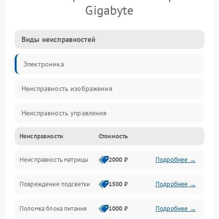
Gigabyte
Виды неисправностей
Электроника
Неисправность изображения
Неисправность управления
Неисправности
Стоимость
Неисправность интерфейсов
Неисправность матрицы
2000 ₽
Подробнее →
Прочие неисправности
Повреждение подсветки
1500 ₽
Подробнее →
Неисправность звука
Поломка блока питания
1000 ₽
Подробнее →
Механические повреждения