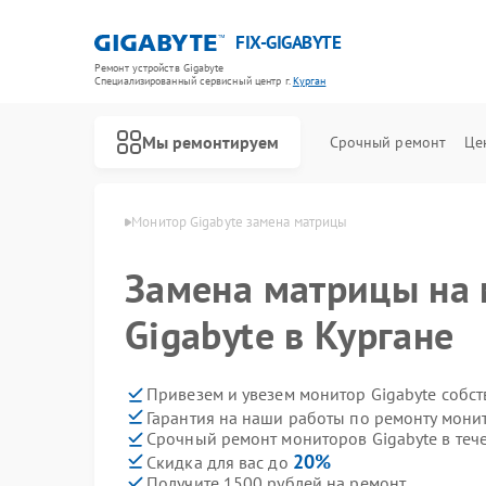
FIX-GIGABYTE
Ремонт устройств Gigabyte
Специализированный cервисный центр г.
Курган
Мы ремонтируем
Срочный ремонт
Це
 Gigabyte в Кургане
Монитор Gigabyte замена матрицы
Замена матрицы на
Gigabyte в Кургане
Ремонт материнских плат Gigabyte
Привезем и увезем монитор Gigabyte собс
Гарантия на наши работы по ремонту мони
Срочный ремонт мониторов Gigabyte в теч
20%
Скидка для вас до
Получите 1500 рублей на ремонт