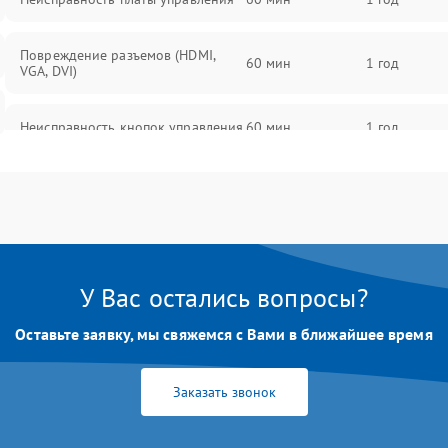
Повреждение разъемов (HDMI,
60 мин
1 год
VGA, DVI)
Неисправность кнопок управления
60 мин
1 год
Поломка инвертора
60 мин
1 год
Повреждение кабеля питания
60 мин
1 год
У Вас остались вопросы?
Неисправность системы защиты от
60 мин
1 год
перегрузок
Оставьте заявку, мы свяжемся с Вами в ближайшее время
Поломка системы автоматического
60 мин
1 год
отключения
Заказать звонок
Неисправность системы защиты от
60 мин
1 год