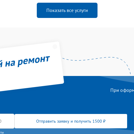
Показать все услуги
й на ремонт
При оформл
Отправить заявку и получить 1500 ₽
сти