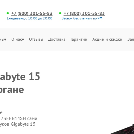
+7 (800) 301-55-83
+7 (800) 301-55-83
Ежедневно, с 10:00 до 20:00
Звонок бесплатный по РФ
ны
О нас
Отзывы
Доставка
Гарантии
Акции и скидки
Зая
abyte 15
ргане
е
E473EEB14SH сами
уков Gigabyte 15