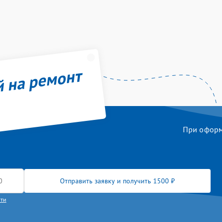
й на ремонт
При оформл
Отправить заявку и получить 1500 ₽
сти