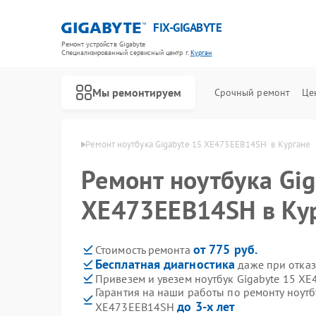
FIX-GIGABYTE
Ремонт устройств Gigabyte
Специализированный cервисный центр г.
Курган
Мы ремонтируем
Срочный ремонт
Це
 Gigabyte в Кургане
Ремонт ноутбука Gigabyte 15 XE473EEB14SH  в Кургане
Ремонт ноутбука Gig
XE473EEB14SH в Ку
Ремонт материнских плат Gigabyte
от 775 руб.
Стоимость ремонта
Бесплатная диагностика
даже при отказ
Привезем и увезем ноутбук Gigabyte 15 X
Гарантия на наши работы по ремонту ноутб
до 3-х лет
XE473EEB14SH