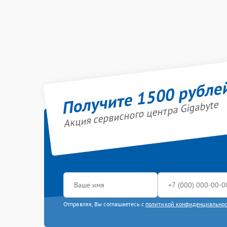
Получите 1500 рубле
Акция сервисного центра Gigabyte
Отправляя, Вы соглашаетесь с
политикой конфиденциально