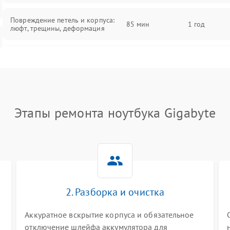
Повреждение петель и корпуса:
85 мин
1 год
люфт, трещины, деформация
Проблемы аккумулятора: быстрая
разрядка, невозможность зарядки,
85 мин
1 год
вздутие
Неисправность зарядного
85 мин
1 год
Этапы ремонта ноутбука Gigabyte
устройства или разъёма питания
Перегрев из‑за пыли, износа
термопасты или неисправности
75 мин
1 год
кулера
Выход из строя SSD или HDD:
2. Разборка и очистка
медленная загрузка, ошибки
80 мин
1 год
чтения, пропадание диска
Аккуратное вскрытие корпуса и обязательное
отключение шлейфа аккумулятора для
Неисправность оперативной