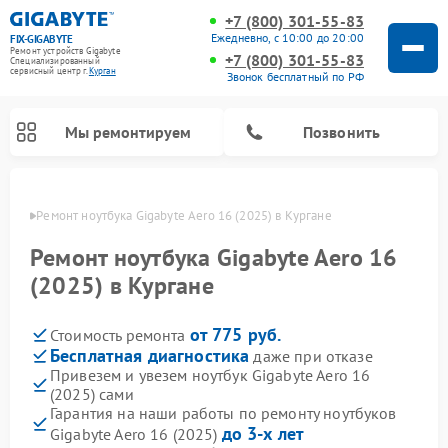
+7 (800) 301-55-83
Ежедневно, с 10:00 до 20:00
FIX-GIGABYTE
Ремонт устройств Gigabyte
+7 (800) 301-55-83
Специализированный
cервисный центр г.
Курган
Звонок бесплатный по РФ
Мы ремонтируем
Позвонить
ргане
Ремонт ноутбука Gigabyte Aero 16 (2025) в Кургане
Ремонт ноутбука Gigabyte Aero 16
(2025) в Кургане
Ремонт материнских плат Gigabyte
от 775 руб.
Стоимость ремонта
Бесплатная диагностика
даже при отказе
Привезем и увезем ноутбук Gigabyte Aero 16
(2025) сами
Гарантия на наши работы по ремонту ноутбуков
до 3-х лет
Gigabyte Aero 16 (2025)