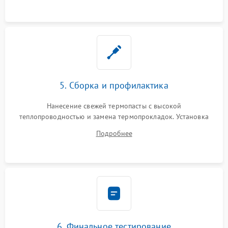
5. Сборка и профилактика
Нанесение свежей термопасты с высокой
теплопроводностью и замена термопрокладок. Установка
системы охлаждения, подключение всех внутренних
Подробнее
шлейфов, модулей памяти и накопителей. Предварительная
сборка корпуса.
6. Финальное тестирование