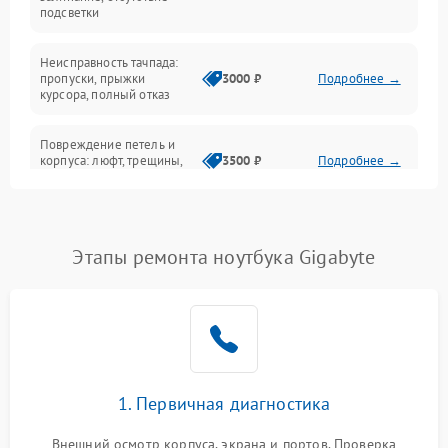
подсветки
Батарея
Неисправность тачпада:
Сеть и интернет
пропуски, прыжки
3000 ₽
Подробнее →
курсора, полный отказ
Система охлаждения
Повреждение петель и
корпуса: люфт, трещины,
3500 ₽
Подробнее →
деформация
Проблемы аккумулятора:
быстрая разрядка,
2500 ₽
Подробнее →
Этапы ремонта ноутбука Gigabyte
невозможность зарядки,
вздутие
Неисправность зарядного
устройства или разъёма
2000 ₽
Подробнее →
питания
1. Первичная диагностика
Перегрев из‑за пыли,
износа термопасты или
2500 ₽
Подробнее →
неисправности кулера
Внешний осмотр корпуса, экрана и портов. Проверка