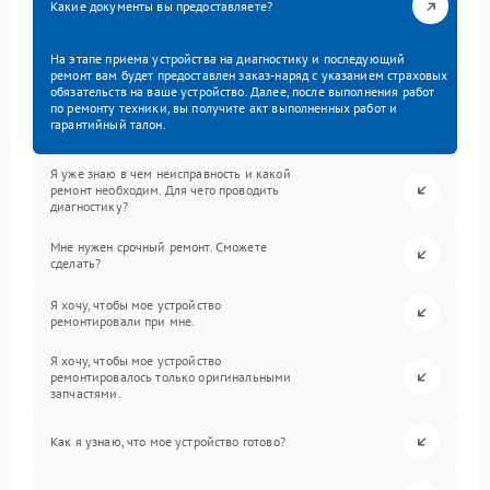
Какие документы вы предоставляете?
На этапе приема устройства на диагностику и последующий
ремонт вам будет предоставлен заказ-наряд с указанием страховых
обязательств на ваше устройство. Далее, после выполнения работ
по ремонту техники, вы получите акт выполненных работ и
гарантийный талон.
Я уже знаю в чем неисправность и какой
ремонт необходим. Для чего проводить
диагностику?
Мне нужен срочный ремонт. Сможете
сделать?
Я хочу, чтобы мое устройство
ремонтировали при мне.
Я хочу, чтобы мое устройство
ремонтировалось только оригинальными
запчастями.
Как я узнаю, что мое устройство готово?