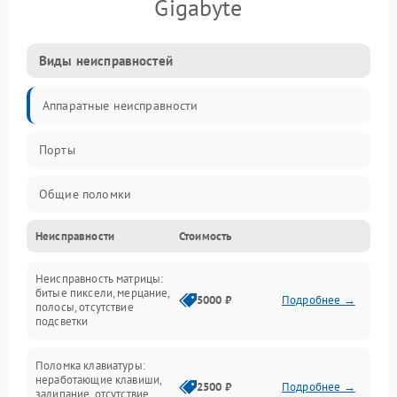
Gigabyte
Виды неисправностей
Аппаратные неисправности
Порты
Общие поломки
Неисправности
Стоимость
Устройства
Неисправность матрицы:
Программные ошибки
битые пиксели, мерцание,
5000 ₽
Подробнее →
полосы, отсутствие
подсветки
Электрические и системные сбои
Поломка клавиатуры:
Интерфейсные проблемы
неработающие клавиши,
2500 ₽
Подробнее →
залипание, отсутствие