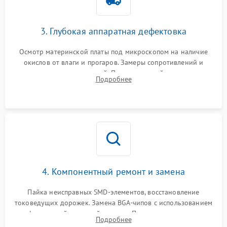
3. Глубокая аппаратная дефектовка
Осмотр материнской платы под микроскопом на наличие
окислов от влаги и прогаров. Замеры сопротивлений и
дежурных напряжений. Проверка цепей питания,
Подробнее
мультиконтроллера, процессора и видеочипа.
4. Компонентный ремонт и замена
Пайка неисправных SMD-элементов, восстановление
токоведущих дорожек. Замена BGA-чипов с использованием
инфракрасной паяльной станции. Прошивка микросхемы
Подробнее
BIOS или замена поврежденных портов USB