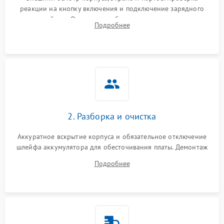
реакции на кнопку включения и подключение зарядного
устройства. Оценка потребления тока с помощью
Выход из строя SSD или
Подробнее
HDD: медленная загрузка,
лабораторного блока питания для локализации проблемы.
3000 ₽
Подробнее →
ошибки чтения,
пропадание диска
Неисправность
оперативной памяти:
2000 ₽
Подробнее →
вылеты приложений,
синие экраны
2. Разборка и очистка
Проблемы Wi‑Fi или
2500 ₽
Подробнее →
Bluetooth модулей
Аккуратное вскрытие корпуса и обязательное отключение
шлейфа аккумулятора для обесточивания платы. Демонтаж
системы охлаждения, очистка кулера от пыли и удаление
Подробнее
высохшей термопасты с кристаллов чипов.