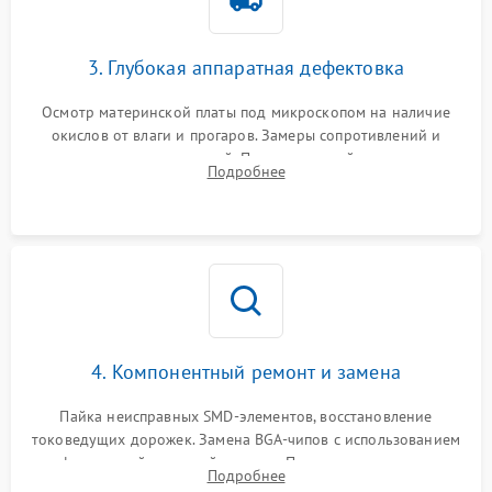
3. Глубокая аппаратная дефектовка
Осмотр материнской платы под микроскопом на наличие
окислов от влаги и прогаров. Замеры сопротивлений и
дежурных напряжений. Проверка цепей питания,
Подробнее
мультиконтроллера, процессора и видеочипа.
4. Компонентный ремонт и замена
Пайка неисправных SMD-элементов, восстановление
токоведущих дорожек. Замена BGA-чипов с использованием
инфракрасной паяльной станции. Прошивка микросхемы
Подробнее
BIOS или замена поврежденных портов USB