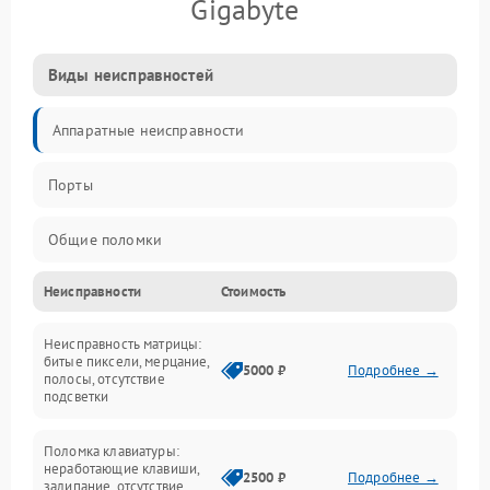
Gigabyte
Виды неисправностей
Аппаратные неисправности
Порты
Общие поломки
Неисправности
Стоимость
Устройства
Неисправность матрицы:
Программные ошибки
битые пиксели, мерцание,
5000 ₽
Подробнее →
полосы, отсутствие
подсветки
Электрические и системные сбои
Поломка клавиатуры:
Интерфейсные проблемы
неработающие клавиши,
2500 ₽
Подробнее →
залипание, отсутствие