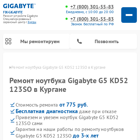
+7 (800) 301-55-83
Ежедневно, с 10:00 до 20:00
FIX-GIGABYTE
Ремонт устройств Gigabyte
+7 (800) 301-55-83
Специализированный
cервисный центр г.
Курган
Звонок бесплатный по РФ
Мы ремонтируем
Позвонить
ргане
Ремонт ноутбука Gigabyte G5 KD52 123SO в Кургане
Ремонт ноутбука Gigabyte G5 KD52
123SO в Кургане
Ремонт материнских плат Gigabyte
от 775 руб.
Стоимость ремонта
Бесплатная диагностика
даже при отказе
Привезем и увезем ноутбук Gigabyte G5 KD52
123SO сами
Гарантия на наши работы по ремонту ноутбуков
до 3-х лет
Gigabyte G5 KD52 123SO