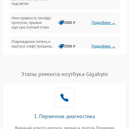
подсветки
Батарея
Неисправность тачпада:
Сеть и интернет
пропуски, прыжки
3000 ₽
Подробнее →
курсора, полный отказ
Система охлаждения
Повреждение петель и
корпуса: люфт, трещины,
3500 ₽
Подробнее →
деформация
Проблемы аккумулятора:
быстрая разрядка,
2500 ₽
Подробнее →
Этапы ремонта ноутбука Gigabyte
невозможность зарядки,
вздутие
Неисправность зарядного
устройства или разъёма
2000 ₽
Подробнее →
питания
1. Первичная диагностика
Перегрев из‑за пыли,
износа термопасты или
2500 ₽
Подробнее →
неисправности кулера
Внешний осмотр корпуса, экрана и портов. Проверка