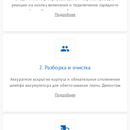
реакции на кнопку включения и подключение зарядного
устройства. Оценка потребления тока с помощью
Выход из строя SSD или
Подробнее
HDD: медленная загрузка,
лабораторного блока питания для локализации проблемы.
3000 ₽
Подробнее →
ошибки чтения,
пропадание диска
Неисправность
оперативной памяти:
2000 ₽
Подробнее →
вылеты приложений,
синие экраны
2. Разборка и очистка
Проблемы Wi‑Fi или
2500 ₽
Подробнее →
Bluetooth модулей
Аккуратное вскрытие корпуса и обязательное отключение
шлейфа аккумулятора для обесточивания платы. Демонтаж
системы охлаждения, очистка кулера от пыли и удаление
Подробнее
высохшей термопасты с кристаллов чипов.