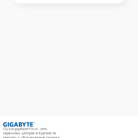
СЦ kur.gigabyte-fix.ru - сеть
сервисных центров в Кургане по
ремонту и обслуживанию техники