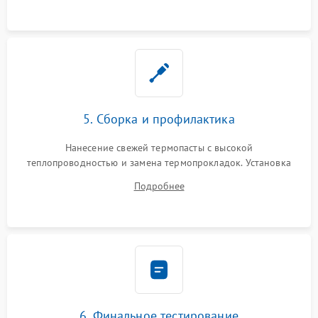
5. Сборка и профилактика
Нанесение свежей термопасты с высокой
теплопроводностью и замена термопрокладок. Установка
системы охлаждения, подключение всех внутренних
Подробнее
шлейфов, модулей памяти и накопителей. Предварительная
сборка корпуса.
6. Финальное тестирование