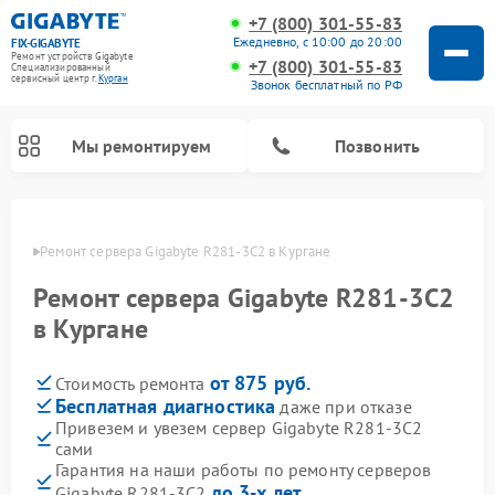
+7 (800) 301-55-83
Ежедневно, с 10:00 до 20:00
FIX-GIGABYTE
Ремонт устройств Gigabyte
+7 (800) 301-55-83
Специализированный
cервисный центр г.
Курган
Звонок бесплатный по РФ
Мы ремонтируем
Позвонить
ргане
Ремонт сервера Gigabyte R281-3C2 в Кургане
Ремонт сервера Gigabyte R281-3C2
Ремонт материнских плат Gigabyte
в Кургане
от 875 руб.
Стоимость ремонта
Бесплатная диагностика
даже при отказе
Привезем и увезем сервер Gigabyte R281-3C2
сами
Гарантия на наши работы по ремонту серверов
до 3-х лет
Gigabyte R281-3C2