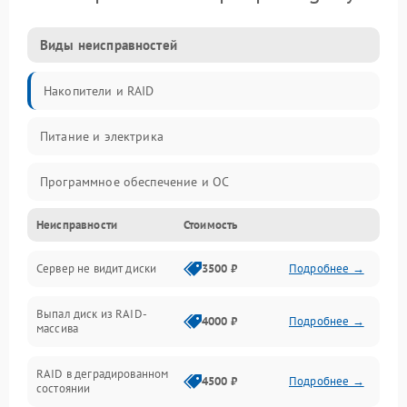
Виды неисправностей
Накопители и RAID
Питание и электрика
Программное обеспечение и ОС
Неисправности
Стоимость
Охлаждение и температура
Сервер не видит диски
3500 ₽
Подробнее →
Материнская плата и процессор
Выпал диск из RAID-
Сеть и коммуникации
4000 ₽
Подробнее →
массива
BIOS / прошивки
RAID в деградированном
4500 ₽
Подробнее →
состоянии