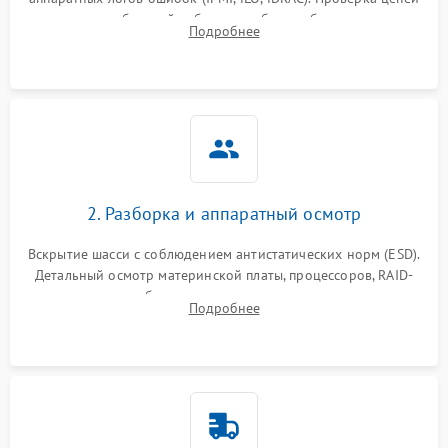
Влага и внешные воздействия
питания и базовой работоспособности без вскрытия
Подробнее
корпуса для быстрой локализации сбоя.
2. Разборка и аппаратный осмотр
Вскрытие шасси с соблюдением антистатических норм (ESD).
Детальный осмотр материнской платы, процессоров, RAID-
контроллеров и блоков питания на наличие термических
Подробнее
повреждений, прогаров или окислений.