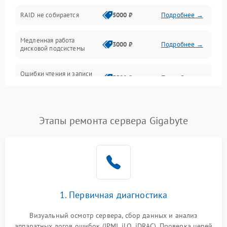
Оперативная память
RAID не собирается
5000 ₽
Подробнее →
Корпус и механика
Медленная работа
3000 ₽
Подробнее →
дисковой подсистемы
Контроллеры и интерфейсы
Ошибки чтения и записи
Виртуализация и сервисы
3500 ₽
Подробнее →
данных
Влага и внешние воздействия
Потеря данных
5000 ₽
Подробнее →
Этапы ремонта сервера Gigabyte
Программные сбои
Общие поломки
Система охлаждения
1. Первичная диагностика
Режим работы
Визуальный осмотр сервера, сбор данных и анализ
аппаратных логов ошибок (IPMI, iLO, iDRAC). Проверка цепей