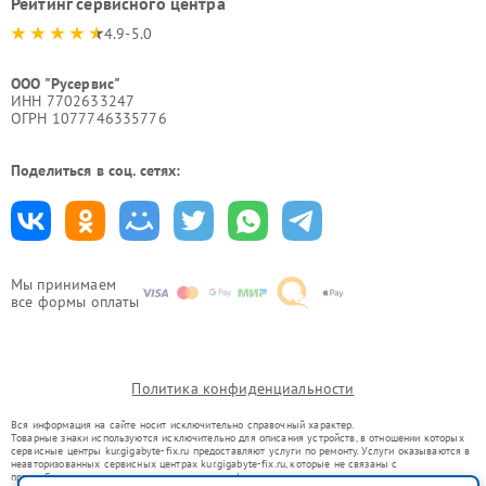
Рейтинг сервисного центра
4.9-5.0
ООО "Русервис"
ИНН 7702633247
ОГРН 1077746335776
Поделиться в соц. сетях:
Мы принимаем
все формы оплаты
Политика конфиденциальности
Вся информация на сайте носит исключительно справочный характер.
Товарные знаки используются исключительно для описания устройств, в отношении которых
сервисные центры kur.gigabyte-fix.ru предоставляют услуги по ремонту. Услуги оказываются в
неавторизованных сервисных центрах kur.gigabyte-fix.ru, которые не связаны с
правообладателями товарных знаков или их официальными представителями.