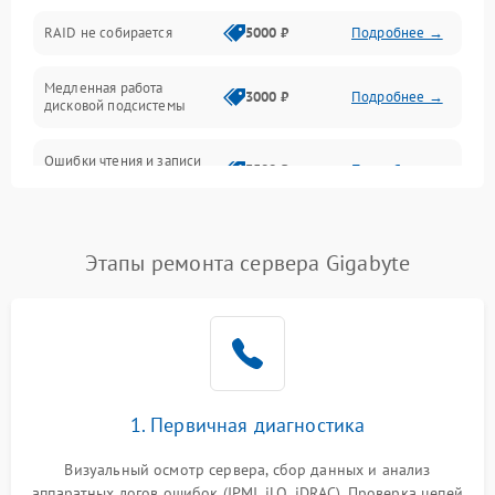
Оперативная память
RAID не собирается
5000 ₽
Подробнее →
Корпус и механика
Медленная работа
3000 ₽
Подробнее →
дисковой подсистемы
Контроллеры и интерфейсы
Ошибки чтения и записи
Виртуализация и сервисы
3500 ₽
Подробнее →
данных
Влага и внешние воздействия
Потеря данных
5000 ₽
Подробнее →
Этапы ремонта сервера Gigabyte
Программные сбои
Общие поломки
Система охлаждения
1. Первичная диагностика
Режим работы
Визуальный осмотр сервера, сбор данных и анализ
аппаратных логов ошибок (IPMI, iLO, iDRAC). Проверка цепей