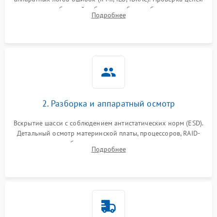
Влага и внешные воздействия
питания и базовой работоспособности без вскрытия
Подробнее
корпуса для быстрой локализации сбоя.
2. Разборка и аппаратный осмотр
Вскрытие шасси с соблюдением антистатических норм (ESD).
Детальный осмотр материнской платы, процессоров, RAID-
контроллеров и блоков питания на наличие термических
Подробнее
повреждений, прогаров или окислений.