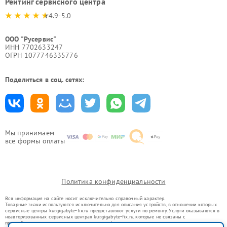
Рейтинг сервисного центра
4.9-5.0
ООО "Русервис"
ИНН 7702633247
ОГРН 1077746335776
Поделиться в соц. сетях:
Мы принимаем
все формы оплаты
Политика конфиденциальности
Вся информация на сайте носит исключительно справочный характер.
Товарные знаки используются исключительно для описания устройств, в отношении которых
сервисные центры kur.gigabyte-fix.ru предоставляют услуги по ремонту. Услуги оказываются в
неавторизованных сервисных центрах kur.gigabyte-fix.ru, которые не связаны с
правообладателями товарных знаков или их официальными представителями.