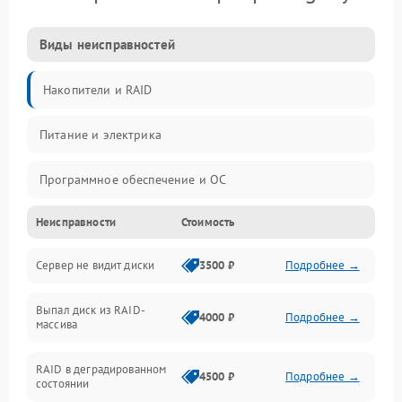
Виды неисправностей
Накопители и RAID
Питание и электрика
Программное обеспечение и ОС
Неисправности
Стоимость
Охлаждение и температура
Сервер не видит диски
3500 ₽
Подробнее →
Материнская плата и процессор
Выпал диск из RAID-
Сеть и коммуникации
4000 ₽
Подробнее →
массива
BIOS / прошивки
RAID в деградированном
4500 ₽
Подробнее →
состоянии