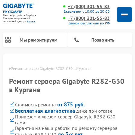
+7 (800) 301-55-83
Ежедневно, с 10:00 до 20:00
FIX-GIGABYTE
Ремонт устройств Gigabyte
+7 (800) 301-55-83
Специализированный
cервисный центр г.
Курган
Звонок бесплатный по РФ
Мы ремонтируем
Позвонить
ргане
Ремонт сервера Gigabyte R282-G30 в Кургане
Ремонт сервера Gigabyte R282-G30
Ремонт материнских плат Gigabyte
в Кургане
от 875 руб.
Стоимость ремонта
Бесплатная диагностика
даже при отказе
Привезем и увезем сервер Gigabyte R282-G30
сами
Гарантия на наши работы по ремонту серверов
до 3-х лет
Gigabyte R282-G30