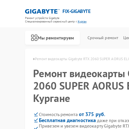
FIX-GIGABYTE
Ремонт устройств Gigabyte
Специализированный cервисный центр г.
Курган
Мы ремонтируем
Срочный ремонт
Це
 Gigabyte в Кургане
Ремонт видеокарты Gigabyte RTX 2060 SUPER AORUS ELI
Ремонт видеокарты 
2060 SUPER AORUS E
Ремонт материнских плат Gigabyte
Кургане
от 375 руб.
Стоимость ремонта
Бесплатная диагностика
даже при отказ
Привезем и увезем видеокарту Gigabyte R