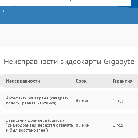
сти
Неисправности видеокарты Gigabyte
Неисправности
Срок
Гарантия
Артефакты на экране (квадраты,
85 мин
1 год
полосы, рваная картинка)
Зависания драйвера (ошибка
“Видеодрайвер перестал отвечать
85 мин
1 год
и был восстановлен”)