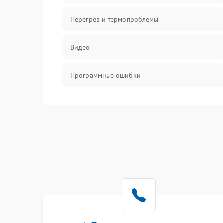
Перегрев и термопроблемы
Видео
Программные ошибки
Интерфейсные и коммуникационные
проблемы
Питание
Электропитание
ПО
Электронные компоненты