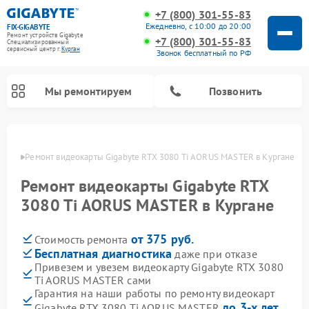
+7 (800) 301-55-83
Ежедневно, с 10:00 до 20:00
FIX-GIGABYTE
Ремонт устройств Gigabyte
+7 (800) 301-55-83
Специализированный
cервисный центр г.
Курган
Звонок бесплатный по РФ
Мы ремонтируем
Позвонить
ргане
Ремонт видеокарты Gigabyte RTX 3080 Ti AORUS MASTER в Кургане
Ремонт видеокарты Gigabyte RTX
Ремонт материнских плат Gigabyte
3080 Ti AORUS MASTER в Кургане
от 375 руб.
Стоимость ремонта
Бесплатная диагностика
даже при отказе
Привезем и увезем видеокарту Gigabyte RTX 3080
Ti AORUS MASTER сами
Гарантия на наши работы по ремонту видеокарт
до 3-х лет
Gigabyte RTX 3080 Ti AORUS MASTER