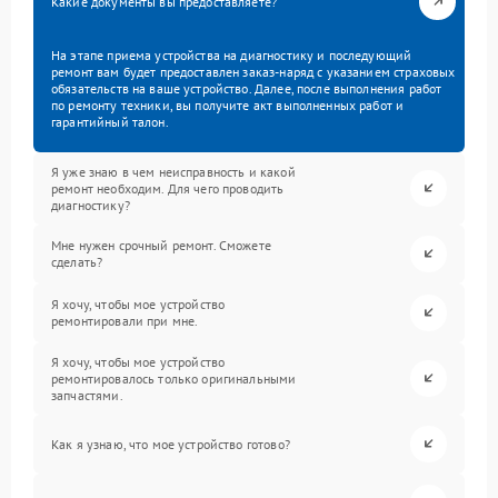
Какие документы вы предоставляете?
На этапе приема устройства на диагностику и последующий
ремонт вам будет предоставлен заказ-наряд с указанием страховых
обязательств на ваше устройство. Далее, после выполнения работ
по ремонту техники, вы получите акт выполненных работ и
гарантийный талон.
Я уже знаю в чем неисправность и какой
ремонт необходим. Для чего проводить
диагностику?
Мне нужен срочный ремонт. Сможете
сделать?
Я хочу, чтобы мое устройство
ремонтировали при мне.
Я хочу, чтобы мое устройство
ремонтировалось только оригинальными
запчастями.
Как я узнаю, что мое устройство готово?