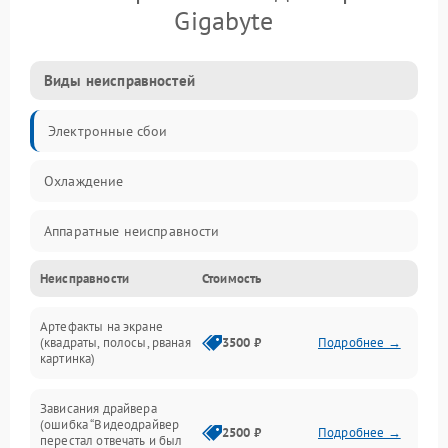
Gigabyte
Виды неисправностей
Электронные сбои
Охлаждение
Аппаратные неисправности
Неисправности
Стоимость
Перегрев и термопроблемы
Артефакты на экране
Видео
(квадраты, полосы, рваная
3500 ₽
Подробнее →
картинка)
Программные ошибки
Зависания драйвера
(ошибка “Видеодрайвер
Интерфейсные и коммуникационные проблемы
2500 ₽
Подробнее →
перестал отвечать и был