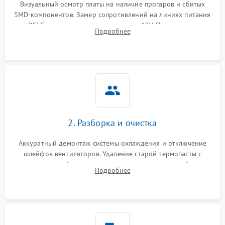
Визуальный осмотр платы на наличие прогаров и сбитых
SMD-компонентов. Замер сопротивлений на линиях питания
Механические повреждения
PCI-E и дополнительных разъемах 12V. Проверка на
Подробнее
короткое замыкание основных дросселей питания GPU и
Режим работы
памяти.
ПО/Микропрограмма
2. Разборка и очистка
Аккуратный демонтаж системы охлаждения и отключение
шлейфов вентиляторов. Удаление старой термопасты с
кристалла графического чипа и термопрокладок с банок
Подробнее
памяти и зоны VRM. Очистка платы от пыли и окислов.