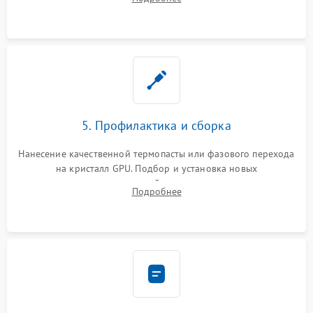
чипа и дефектной памяти GDDR. Прошивка BIOS
программатором.
5. Профилактика и сборка
Нанесение качественной термопасты или фазового перехода
на кристалл GPU. Подбор и установка новых
термопрокладок правильной толщины на память и цепи
Подробнее
питания. Монтаж радиатора и бэкплейта, подключение и
проверка кулеров.