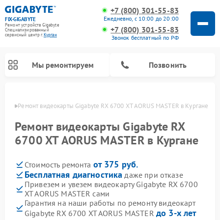
+7 (800) 301-55-83
Ежедневно, с 10:00 до 20:00
FIX-GIGABYTE
Ремонт устройств Gigabyte
+7 (800) 301-55-83
Специализированный
cервисный центр г.
Курган
Звонок бесплатный по РФ
Мы ремонтируем
Позвонить
ргане
Ремонт видеокарты Gigabyte RX 6700 XT AORUS MASTER в Кургане
Ремонт видеокарты Gigabyte RX
6700 XT AORUS MASTER в Кургане
Ремонт материнских плат Gigabyte
от 375 руб.
Стоимость ремонта
Бесплатная диагностика
даже при отказе
Привезем и увезем видеокарту Gigabyte RX 6700
XT AORUS MASTER сами
Гарантия на наши работы по ремонту видеокарт
до 3-х лет
Gigabyte RX 6700 XT AORUS MASTER