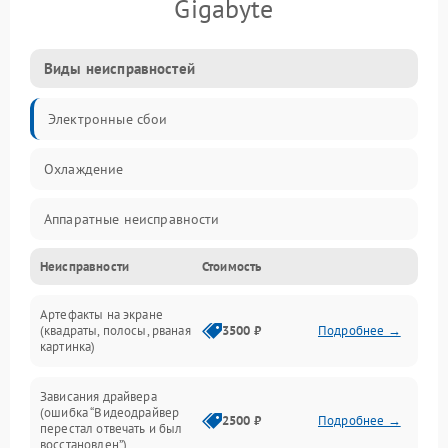
Gigabyte
Виды неисправностей
Электронные сбои
Охлаждение
Аппаратные неисправности
Неисправности
Стоимость
Перегрев и термопроблемы
Артефакты на экране
Видео
(квадраты, полосы, рваная
3500 ₽
Подробнее →
картинка)
Программные ошибки
Зависания драйвера
(ошибка “Видеодрайвер
Интерфейсные и коммуникационные проблемы
2500 ₽
Подробнее →
перестал отвечать и был
восстановлен”)