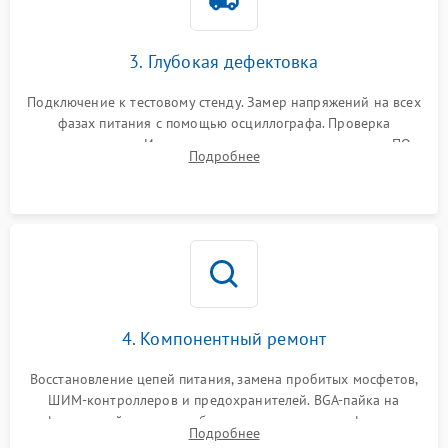
3. Глубокая дефектовка
Подключение к тестовому стенду. Замер напряжений на всех
фазах питания с помощью осциллографа. Проверка
инициализации. Использование специализированного ПО
Подробнее
MATS
4. Компонентный ремонт
Восстановление цепей питания, замена пробитых мосфетов,
ШИМ-контроллеров и предохранителей. BGA-пайка на
инфракрасной станции реболлинг или замена графического
Подробнее
чипа и дефектной памяти GDDR. Прошивка BIOS