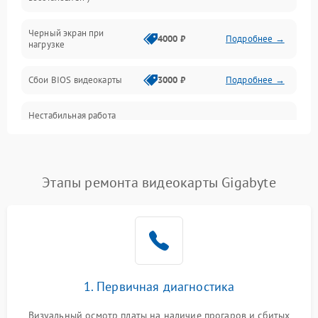
Питание
Черный экран при
4000 ₽
Подробнее →
нагрузке
Электропитание
Сбои BIOS видеокарты
3000 ₽
Подробнее →
ПО
Нестабильная работа
Электронные компоненты
после обновления
2000 ₽
Подробнее →
драйверов
Интерфейсы
Этапы ремонта видеокарты Gigabyte
Общие поломки
Система охлаждения
Экран (дисплей)
1. Первичная диагностика
Программные сбои
Визуальный осмотр платы на наличие прогаров и сбитых