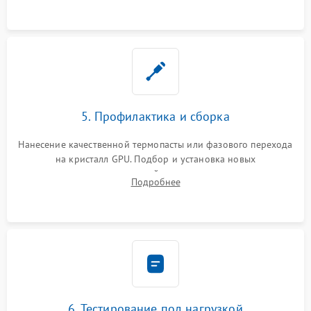
программатором.
5. Профилактика и сборка
Нанесение качественной термопасты или фазового перехода
на кристалл GPU. Подбор и установка новых
термопрокладок правильной толщины на память и цепи
Подробнее
питания. Монтаж радиатора и бэкплейта, подключение и
проверка кулеров.
6. Тестирование под нагрузкой