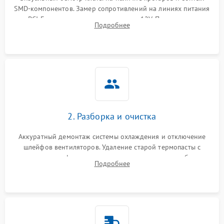
SMD-компонентов. Замер сопротивлений на линиях питания
Механические повреждения
PCI-E и дополнительных разъемах 12V. Проверка на
Подробнее
короткое замыкание основных дросселей питания GPU и
Режим работы
памяти.
ПО/Микропрограмма
2. Разборка и очистка
Аккуратный демонтаж системы охлаждения и отключение
шлейфов вентиляторов. Удаление старой термопасты с
кристалла графического чипа и термопрокладок с банок
Подробнее
памяти и зоны VRM. Очистка платы от пыли и окислов.